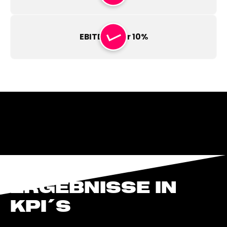
EBITDA über 10%
ERGEBNISSE IN
KPI´S