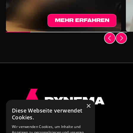
MEHR ERFAHREN
×
Diese Webseite verwendet
Cookies.
NAVIGATION
Home
Wir verwenden Cookies, um Inhalte und
Case Studies
Anzeigen zu personalisieren und unseren