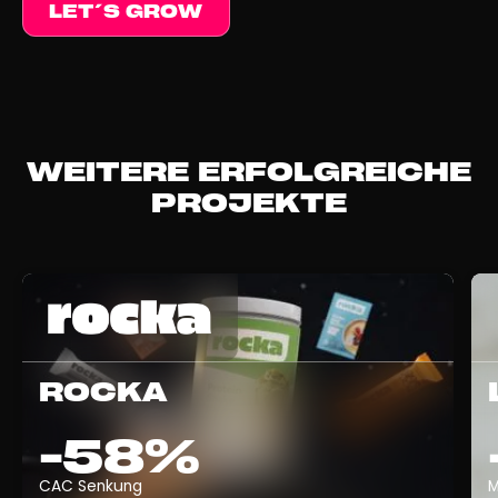
LET´S GROW
WEITERE ERFOLGREICHE
PROJEKTE
ROCKA
-58%
CAC Senkung
M