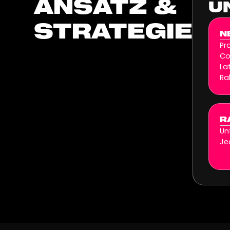
ANSATZ &
U
STRATEGIE
N
Pr
Co
La
Ra
R
Un
Je