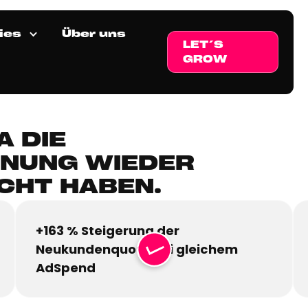
ies
Über uns
LET´S
GROW
A DIE
NUNG WIEDER
CHT HABEN.
+163 % Steigerung der
Neukundenquote bei gleichem
AdSpend