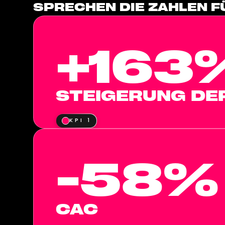
SPRECHEN DIE ZAHLEN FÜ
+163
STEIGERUNG DE
KPI 1
-58%
CAC