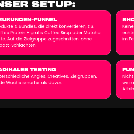
NSER SETUP:
EUKUNDEN-FUNNEL
SHO
odukte & Bundles, die direkt konvertieren, z.B.
Keine
ffee Protein + gratis Coffee Sirup oder Matcha
echte
tte. Auf die Zielgruppe zugeschnitten, ohne
im Fe
batt-Schlachten.
ADIKALES TESTING
FUN
terschiedliche Angles, Creatives, Zielgruppen.
Nicht
de Woche smarter als davor.
wir 
Attri